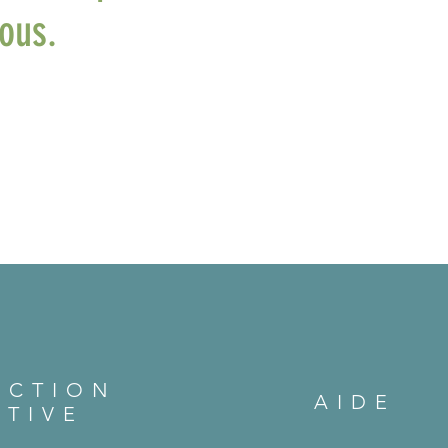
ous.
ECTION
AIDE
CTIVE