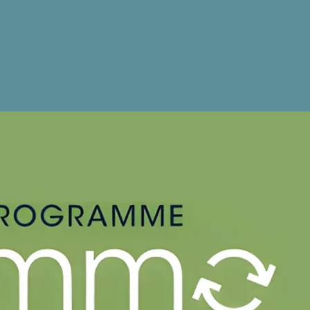
édias
Services
Programmes
Évènements
N