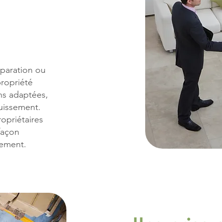
éparation ou
ropriété
ons adaptées,
ouissement.
opriétaires
façon
tement.